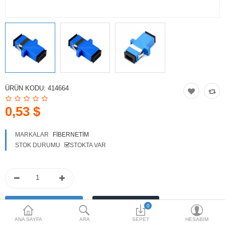
HOTSPOT PAKETLERİ
İKİNCİ EL ÜRÜNLER
Karşılaştırma
Alışveriş Listem
(0)
ÜRÜN KODU:
414664
$
Para Birimi
0,53 $
MARKALAR
FIBERNETIM
STOK DURUMU
STOKTA VAR
0
ANA SAYFA
ARA
SEPET
HESABIM