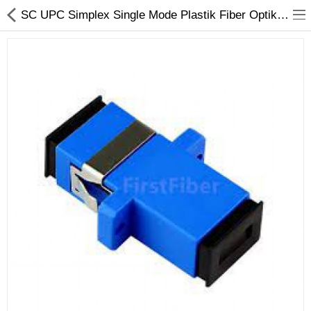
SC UPC Simplex Single Mode Plastik Fiber Optik Adaptor
FİBER OPTİK
BAKIR ÜRÜNLER
AĞ ÜRÜNLERİ
MEDİA CONVERTER
SFP MODÜL
ETHERNET SWİTCH
KABİNET