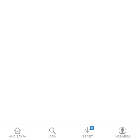
HOTSPOT PAKETLERİ
İKİNCİ EL ÜRÜNLER
Karşılaştırma
Alışveriş Listem
(0)
$
Para Birimi
0
ANA SAYFA
ARA
SEPET
HESABIM