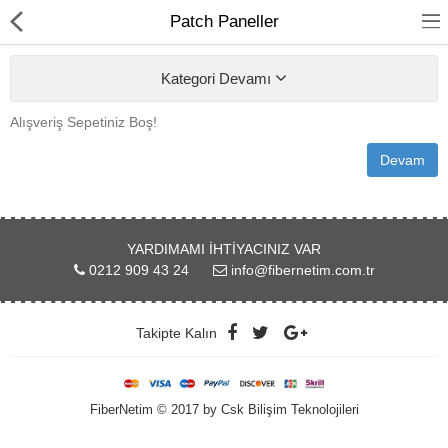
Patch Paneller
Kategori Devamı
Alışveriş Sepetiniz Boş!
Devam
FİBER OPTİK
BAKIR ÜRÜNLER
AĞ ÜRÜNLERİ
YARDIMAMI İHTIYACINIZ VAR
0212 909 43 24
info@fibernetim.com.tr
MEDİA CONVERTER
SFP MODÜL
Takipte Kalın
ETHERNET SWİTCH
FiberNetim © 2017 by Csk Bilişim Teknolojileri
KABİNET