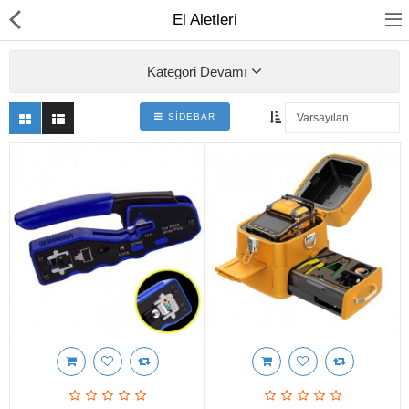
El Aletleri
Kategori Devamı
SIDEBAR
FİBER OPTİK
BAKIR ÜRÜNLER
AĞ ÜRÜNLERİ
MEDİA CONVERTER
SFP MODÜL
ETHERNET SWİTCH
KABİNET