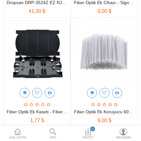
HOTSPOT PAKETLERİ
Dropsan DRP-3524Z EZ RJ45 Çakma Pensesi
Fiber Optik Ek Cihazı - Signal Fire AI-9
41,30 $
0,00 $
İKİNCİ EL ÜRÜNLER
Karşılaştırma
Alışveriş Listem
(0)
$
Para Birimi
Fiber Optik Ek Kaseti - Fiber Optik Splice Tray
Fiber Optik Ek Koruyucu 60mm (100 Adet) - Fiber Optic Splice Protect Sleeves
1,77 $
9,00 $
0
ANA SAYFA
ARA
SEPET
HESABIM