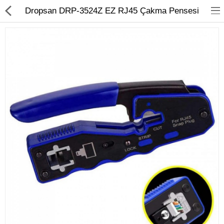
Dropsan DRP-3524Z EZ RJ45 Çakma Pensesi
FİBER OPTİK
BAKIR ÜRÜNLER
AĞ ÜRÜNLERİ
MEDİA CONVERTER
SFP MODÜL
ETHERNET SWİTCH
KABİNET