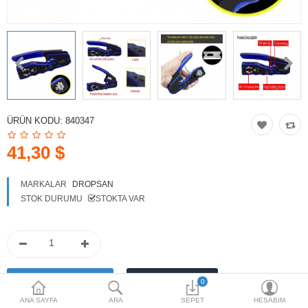
HOTSPOT PAKETLERİ
İKİNCİ EL ÜRÜNLER
Karşılaştırma
Alışveriş Listem
(0)
ÜRÜN KODU:
840347
$
Para Birimi
41,30 $
MARKALAR
DROPSAN
STOK DURUMU
STOKTA VAR
0
ANA SAYFA
ARA
SEPET
HESABIM