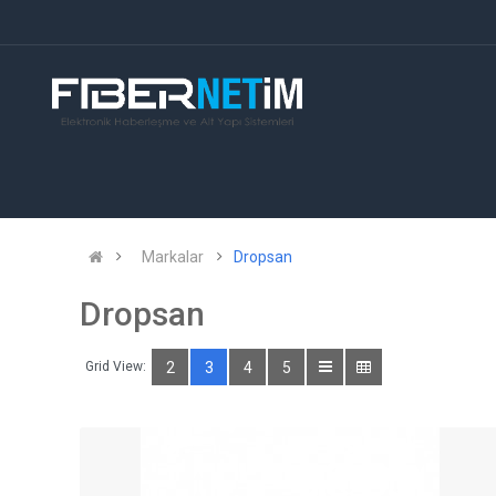
Markalar
Dropsan
Dropsan
Grid View:
2
3
4
5