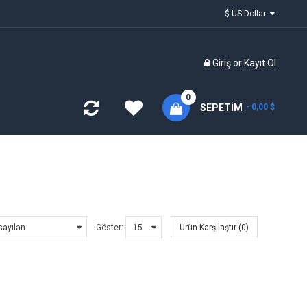
$ US Dollar
Giriş
or
Kayıt Ol
0
SEPETIM
- 0,00 $
Göster:
Ürün Karşılaştır (0)