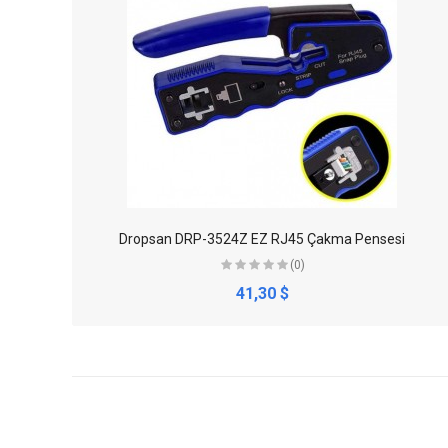
Dropsan DRP-3524Z EZ RJ45 Çakma Pensesi
(0)
41,30 $