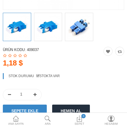
HOTSPOT PAKETLERİ
İKİNCİ EL ÜRÜNLER
Karşılaştırma
Alışveriş Listem
(0)
ÜRÜN KODU:
409037
$
Para Birimi
1,18 $
STOK DURUMU
STOKTA VAR
0
ANA SAYFA
ARA
SEPET
HESABIM