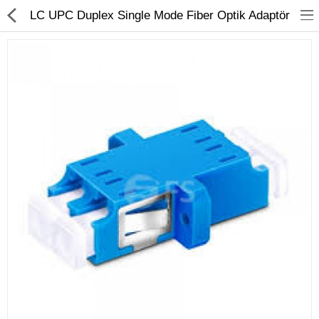
LC UPC Duplex Single Mode Fiber Optik Adaptör
FİBER OPTİK
BAKIR ÜRÜNLER
AĞ ÜRÜNLERİ
MEDİA CONVERTER
SFP MODÜL
ETHERNET SWİTCH
KABİNET