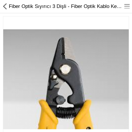
Fiber Optik Sıyırıcı 3 Dişli - Fiber Optik Kablo Kesici ...
FİBER OPTİK
BAKIR ÜRÜNLER
AĞ ÜRÜNLERİ
MEDİA CONVERTER
SFP MODÜL
ETHERNET SWİTCH
KABİNET