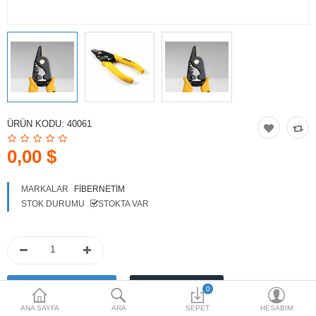
HOTSPOT PAKETLERİ
İKİNCİ EL ÜRÜNLER
Karşılaştırma
Alışveriş Listem
(0)
ÜRÜN KODU:
40061
$
Para Birimi
0,00 $
MARKALAR
FIBERNETIM
STOK DURUMU
STOKTA VAR
0
ANA SAYFA
ARA
SEPET
HESABIM