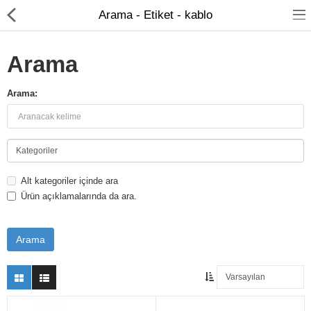
Arama - Etiket - kablo
Arama
Arama:
FİBER OPTİK
BAKIR ÜRÜNLER
AĞ ÜRÜNLERİ
Alt kategoriler içinde ara
Ürün açıklamalarında da ara.
MEDİA CONVERTER
SFP MODÜL
ETHERNET SWİTCH
KABİNET