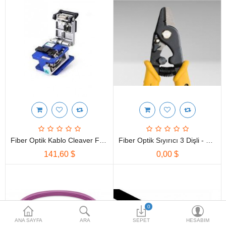
HOTSPOT PAKETLERİ
İKİNCİ EL ÜRÜNLER
Karşılaştırma
Alışveriş Listem
(0)
$
Para Birimi
Fiber Optik Kablo Cleaver FC-6S - Fiber Optik Kesici
Fiber Optik Sıyırıcı 3 Dişli - Fiber Optik Kablo Kesici | Fiber Optik
141,60 $
0,00 $
0
ANA SAYFA
ARA
SEPET
HESABIM