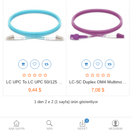
HOTSPOT PAKETLERİ
İKİNCİ EL ÜRÜNLER
Karşılaştırma
Alışveriş Listem
(0)
$
Para Birimi
LC UPC To LC UPC 50/125 OM4 Multimode Bend Insensitive Fiber Optic Cable
LC-SC Duplex OM4 Multimode OFNP 2.0mm Fiber Optik Patch Kablo
9,44 $
7,08 $
1 den 2 e 2 (1 sayfa) ürün gösteriliyor
0
YARDIMAMI İHTIYACINIZ VAR
ANA SAYFA
ARA
SEPET
HESABIM