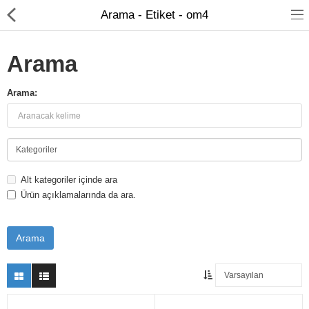
Arama - Etiket - om4
Arama
Arama:
FİBER OPTİK
BAKIR ÜRÜNLER
AĞ ÜRÜNLERİ
Alt kategoriler içinde ara
Ürün açıklamalarında da ara.
MEDİA CONVERTER
SFP MODÜL
ETHERNET SWİTCH
KABİNET