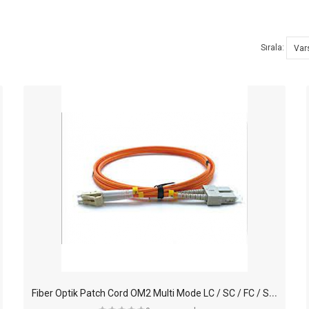
Sırala:
F
iber Optik Patch Cord OM2 Multi Mode LC / SC / FC / ST / 1mt