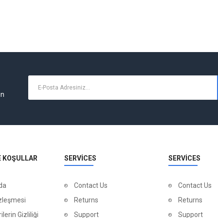
un
E KOŞULLAR
SERVICES
SERVICES
da
Contact Us
Contact Us
zleşmesi
Returns
Returns
ilerin Gizliliği
Support
Support