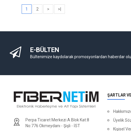
1
2
>
>|
E-BÜLTEN
Bültenimize kaydolarak promosyonlardan haberdar ol
ŞARTLAR V
Hakkımız
Perpa Ticaret Merkezi A Blok Kat:8
Üyelik Sö
No:776 Okmeydanı - Şişli - İST
Kişisel Ver