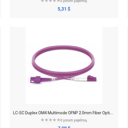
0 yorum yapılmış.
5,31 $
L
C-SC Duplex OM4 Multimode OFNP 2.0mm Fiber Optik Patch Kablo
0 yorum yapılmış.