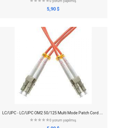
0 yorum yapılmış.
5,90 $
L
C/UPC - LC/UPC OM2 50/125 Multi Mode Patch Cord Duplex
0 yorum yapılmış.