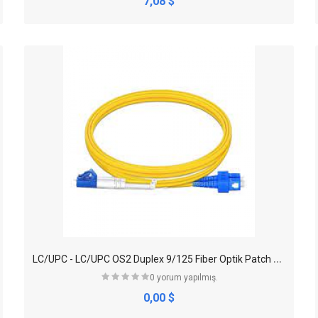
7,08 $
L
C/UPC - LC/UPC OS2 Duplex 9/125 Fiber Optik Patch Cord
0 yorum yapılmış.
0,00 $