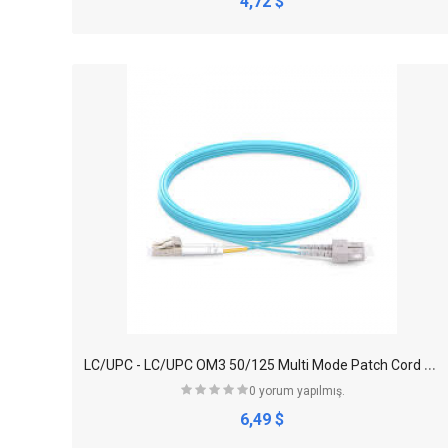
4,72 $
L
C/UPC - LC/UPC OM3 50/125 Multi Mode Patch Cord Duplex
0 yorum yapılmış.
6,49 $