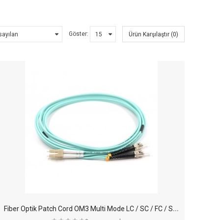
Göster:
Ürün Karşılaştır (0)
F
iber Optik Patch Cord OM3 Multi Mode LC / SC / FC / ST / 1 mt