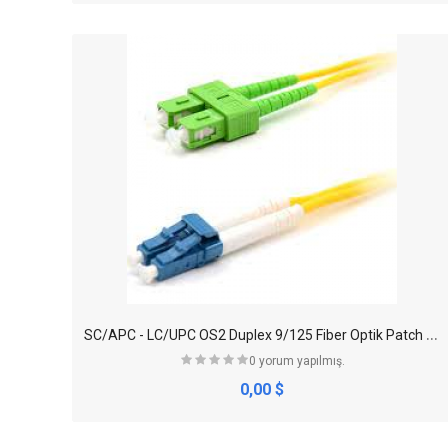
S
C/APC - LC/UPC OS2 Duplex 9/125 Fiber Optik Patch Cord
0 yorum yapılmış.
0,00 $