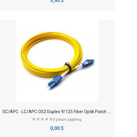
5,90 $
S
C/APC - LC/APC OS2 Duplex 9/125 Fiber Optik Patch Cord
0 yorum yapılmış.
0,00 $