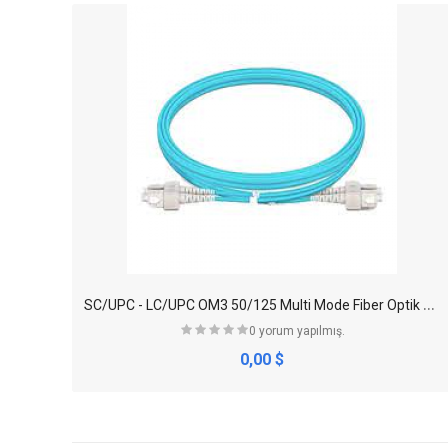
S
C/UPC - LC/UPC OM3 50/125 Multi Mode Fiber Optik Patch Cord Duplex
0 yorum yapılmış.
0,00 $