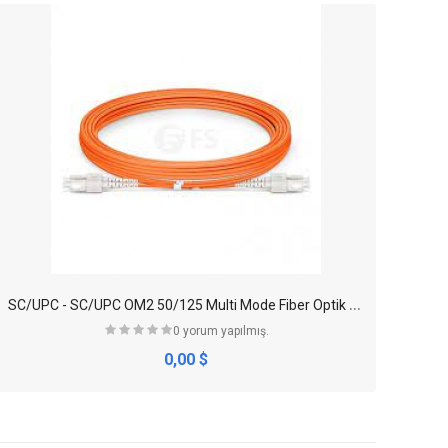
S
C/UPC - SC/UPC OM2 50/125 Multi Mode Fiber Optik Patch Cord Duplex
0 yorum yapılmış.
0,00 $