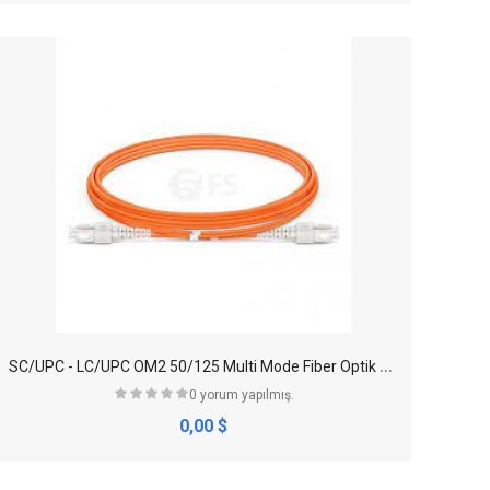
S
C/UPC - LC/UPC OM2 50/125 Multi Mode Fiber Optik Patch Cord Duplex
0 yorum yapılmış.
0,00 $