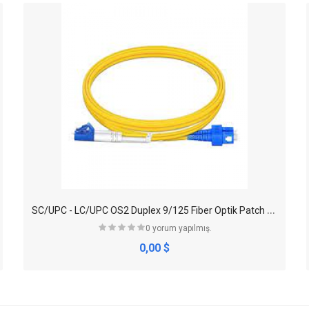
S
C/UPC - LC/UPC OS2 Duplex 9/125 Fiber Optik Patch Cord
0 yorum yapılmış.
0,00 $