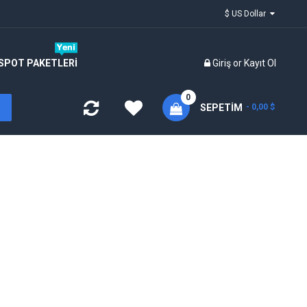
$ US Dollar
SPOT PAKETLERİ
Giriş
or
Kayıt Ol
0
SEPETIM
- 0,00 $